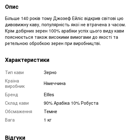
Опис
Більше 140 років тому Джозеф Ейліс відкрив світові цю
дивовижну каву, популярність якої не втрачена з часом.
Крім добірних зерен 100% арабіки успіх цього виду кави
пояснюється також високими вимогами до якості та
ретельною обробкою зерен при виробництві.
Характеристики
Тип кави
Зерно
Країна
Німеччина
виробник
Бренд
Eilles
Склад кави
90% Арабіка 10% Робуста
Обсмаження
Темне
Вага
1 кг
Відгуки