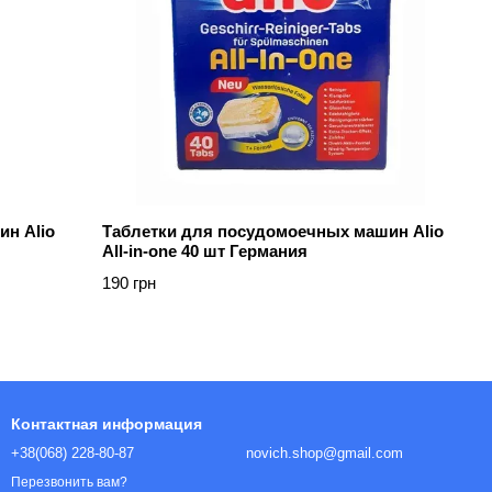
н Alio
Таблетки для посудомоечных машин Alio
All-in-one 40 шт Германия
190 грн
Контактная информация
+38(068) 228-80-87
novich.shop@gmail.com
Перезвонить вам?