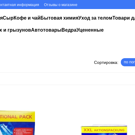
онтактная информация
Отзывы о магазине
я
Сыр
Кофе и чай
Бытовая химия
Уход за телом
Товари д
х и грызунов
Автотовары
Ведра
Уцененные
по по
Сортировка: