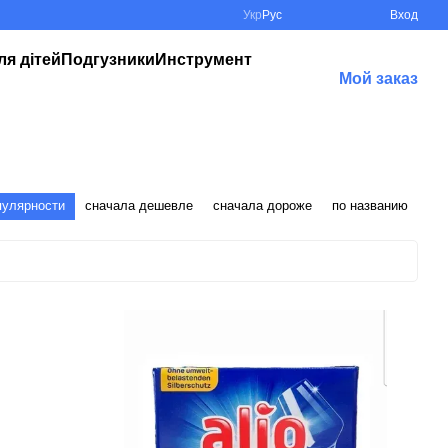
Укр
Рус
Вход
ля дітей
Подгузники
Инструмент
Мой заказ
пулярности
сначала дешевле
сначала дороже
по названию