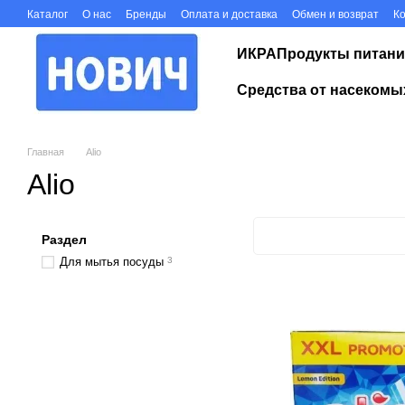
Перейти к основному контенту
Каталог
О нас
Бренды
Оплата и доставка
Обмен и возврат
К
ИКРА
Продукты питани
Средства от насекомы
Главная
Alio
Alio
Раздел
Для мытья посуды
3