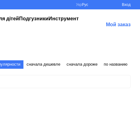
Укр
Рус
Вход
ля дітей
Подгузники
Инструмент
Мой заказ
пулярности
сначала дешевле
сначала дороже
по названию