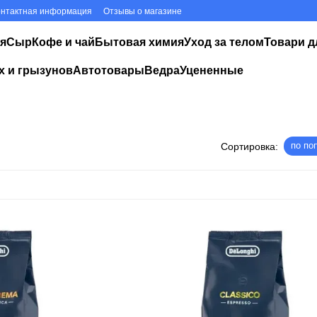
онтактная информация
Отзывы о магазине
я
Сыр
Кофе и чай
Бытовая химия
Уход за телом
Товари д
х и грызунов
Автотовары
Ведра
Уцененные
по по
Сортировка: