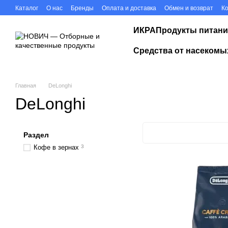
Перейти к основному контенту
Каталог
О нас
Бренды
Оплата и доставка
Обмен и возврат
К
ИКРА
Продукты питани
Средства от насекомы
Главная
DeLonghi
DeLonghi
Раздел
Кофе в зернах
3