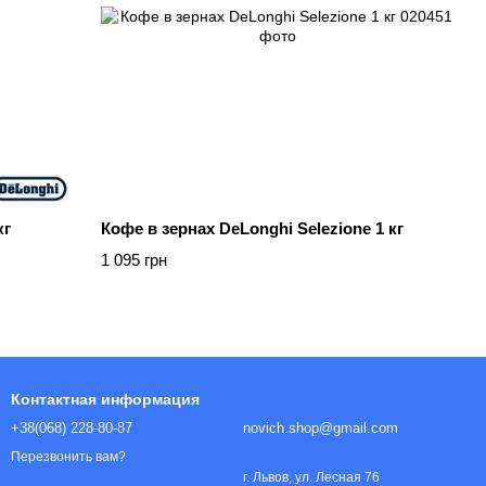
кг
Кофе в зернах DeLonghi Selezione 1 кг
1 095 грн
Контактная информация
+38(068) 228-80-87
novich.shop@gmail.com
Перезвонить вам?
г. Львов, ул. Лесная 76