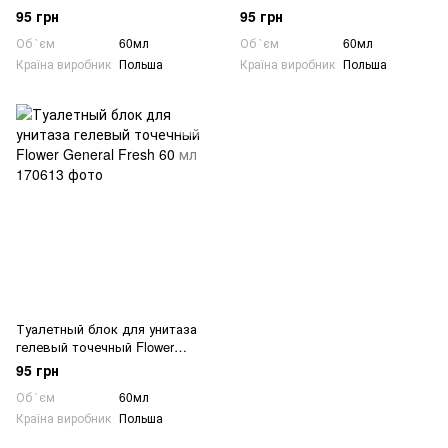
General Fresh 60 мл
General Fresh 60 мл
95 грн
95 грн
Об `єм
60мл
Об `єм
60мл
Країна виробник
Польша
Країна виробник
Польша
Туалетный блок для унитаза
гелевый точечный Flower
General Fresh 60 мл
95 грн
Об `єм
60мл
Країна виробник
Польша