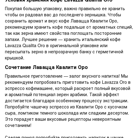
Покупая большую упаковку, важно правильно ее хранить
чтобы он радовал вас до последнего зернышка. Чтобы
сохранить аромат и вкус кофе Лавацца Квалити Оро,
рекомендуем хранить кофе подальше от ароматных специй,
так как зерна имеют свойства поглощать посторонние
запахи. Лучшее решение — хранить итальянский кофе
Lavazza Qualita Oro в оригинальной упаковке или
пересыпать зерно в непрозрачную банку с герметичной
крышкой.
Сочетание Лавацца Квалити Оро
Правильное приготовление — залог вкусного напитка! Мы
рекомендуем попробовать приготовить кофе Lavazza Oro в
эспрессо кофемашине, который раскроет полный вкусовой
и ароматный потенциал зерен арабики. Такой эффект
достигается благодаря особенному процессу экстракции.
Попробуйте чашечку эспрессо из Квалити Оро с кусочком
сыра, ломтиком темного шоколада или сладким десертом.
Это порадует ваши вкусовые рецепторы невероятным
сочетанием!
Сделав помол попробуйте приготовить напиток в чашке,