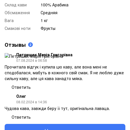
Склад кави
100% Арабика
Обсмаження
Средняя
Вага
1 кг
Смакові ноти
Фрукты
Отзывы
2
Петришак Марія Григорівна
07.08.2024 в 06:58
Прочитала відгук і купила цю каву, але вона мені не
сподобалася, мабуть в кожного свій смак. Я не люблю дуже
сильну каву, але ця кава занадто мяка.
Ответить
Олег
08.02.2024 в 14:36
Чудова кава, завжди беру її тут, оригінальна лаваца.
Ответить