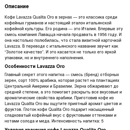
Описание
Кофе Lavazza Qualita Oro в зернах — это классика среди
кофейных гурманов и настоящий эталон итальянской
кофейной культуры. Его родина — это Италия. Впервые эту
смесь компания Лавацца начала продавать в 1956 году. И
она настолько полюбилась, что стала визитной карточкой
Lavazza. В переводе с итальянского название звучит как
“Золотое качество”. И это касается не только его яркой
упаковки, но и внутреннего наполнения.
Особенности Lavazza Oro
Главный секрет этого напитка — смесь (бренд) отборных
зерен, сорт 100% арабика, которая растет на плантациях
Центральной Америки и Бразилии. Зерна обжаривают до
средней степени, а это помогает раскрыть все вкусовые и
ароматические свойства арабики. Приготовив кофе из
Lavazza Qualita Oro вы ощутите приятный аромат цветов и
фруктов. Глоток кофе Qualita Oro подарит насыщенный
сладковатый кофейный вкус с фруктовыми оттенками и
нотами солода и меда. Интенсивность напитка: 5
Условия хранения кофе Lavazza Qualita Oro