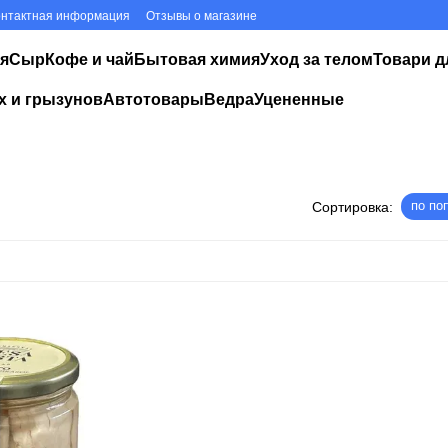
онтактная информация
Отзывы о магазине
я
Сыр
Кофе и чай
Бытовая химия
Уход за телом
Товари д
х и грызунов
Автотовары
Ведра
Уцененные
по по
Сортировка: