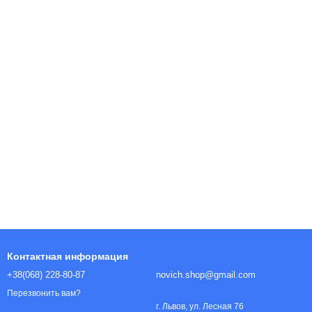
Контактная информация
+38(068) 228-80-87
novich.shop@gmail.com
Перезвонить вам?
г. Львов, ул. Лесная 76