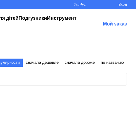
Укр
Рус
Вход
ля дітей
Подгузники
Инструмент
Мой заказ
пулярности
сначала дешевле
сначала дороже
по названию