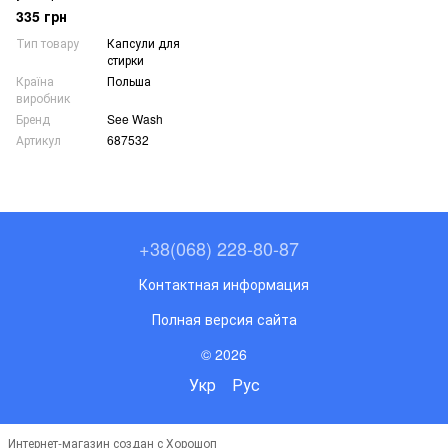
40 шт
335 грн
Тип товару
Капсули для
стирки
Країна
Польша
виробник
Бренд
See Wash
Артикул
687532
+38(068) 228-80-87
Контактная информация
Полная версия сайта
© 2026
Укр
Рус
Интернет-магазин создан с Хорошоп