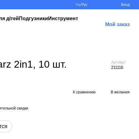
Укр
Рус
Вход
ля дітей
Подгузники
Инструмент
Мой заказ
z 2in1, 10 шт.
Артикул
211116
К сравнению
В желания
тельной скидки
тся