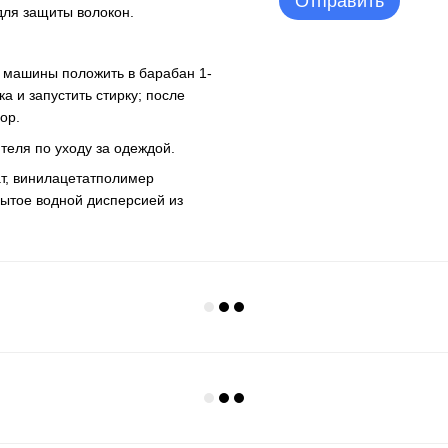
Отправить
для защиты волокон.
й машины положить в барабан 1-
 и запустить стирку; после
ор.
еля по уходу за одеждой.
ат, винилацетатполимер
рытое водной дисперсией из