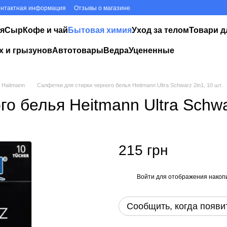
онтактная информация
Отзывы о магазине
я
Сыр
Кофе и чай
Бытовая химия
Уход за телом
Товари д
х и грызунов
Автотовары
Ведра
Уцененные
 Haitmann
Салфетки для стирки черного белья Heitmann Ultra Schwarz 2in1, 10 шт.
о белья Heitmann Ultra Schwar
215 грн
Войти
для отображения накопи
%
Сообщить, когда появи