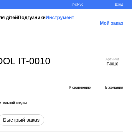
Укр
Рус
Вход
ля дітей
Подгузники
Инструмент
Мой заказ
OOL IT-0010
Артикул
IT-0010
К сравнению
В желания
тельной скидки
Быстрый заказ