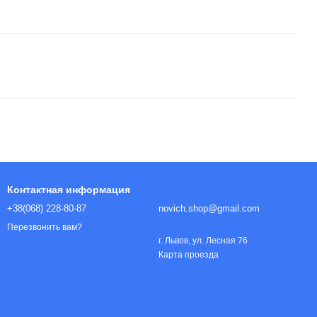
Контактная информация
+38(068) 228-80-87
novich.shop@gmail.com
Перезвонить вам?
г. Львов, ул. Лесная 76
Карта проезда