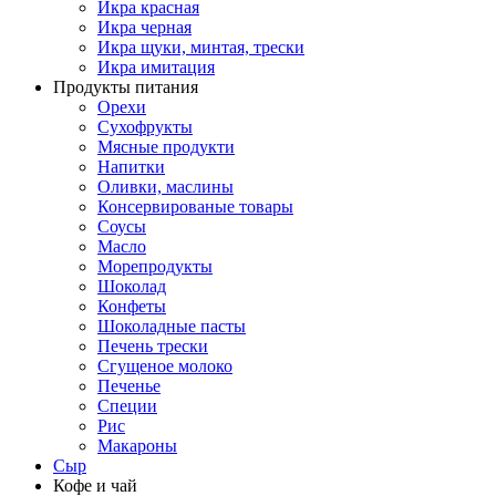
Икра красная
Икра черная
Икра щуки, минтая, трески
Икра имитация
Продукты питания
Орехи
Сухофрукты
Мясные продукти
Напитки
Оливки, маслины
Консервированые товары
Соусы
Масло
Морепродукты
Шоколад
Конфеты
Шоколадные пасты
Печень трески
Сгущеное молоко
Печенье
Специи
Рис
Макароны
Сыр
Кофе и чай