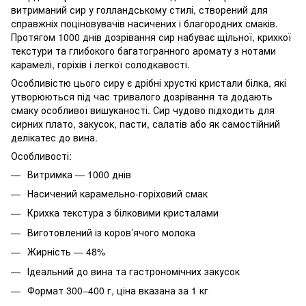
витриманий сир у голландському стилі, створений для
справжніх поціновувачів насичених і благородних смаків.
Протягом 1000 днів дозрівання сир набуває щільної, крихкої
текстури та глибокого багатогранного аромату з нотами
карамелі, горіхів і легкої солодкавості.
Особливістю цього сиру є дрібні хрусткі кристали білка, які
утворюються під час тривалого дозрівання та додають
смаку особливої вишуканості. Сир чудово підходить для
сирних плато, закусок, пасти, салатів або як самостійний
делікатес до вина.
Особливості:
Витримка — 1000 днів
Насичений карамельно-горіховий смак
Крихка текстура з білковими кристалами
Виготовлений із коров’ячого молока
Жирність — 48%
Ідеальний до вина та гастрономічних закусок
Формат 300–400 г, ціна вказана за 1 кг