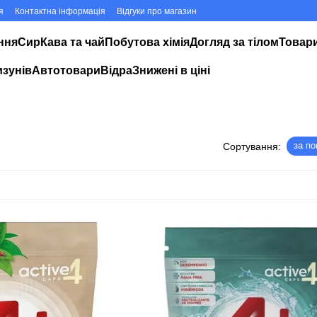
я
Контактна інформація
Відгуки про магазин
ння
Сир
Кава та чай
Побутова хімія
Догляд за тілом
Товари
изунів
Автотовари
Відра
Знижені в ціні
за п
Сортування: