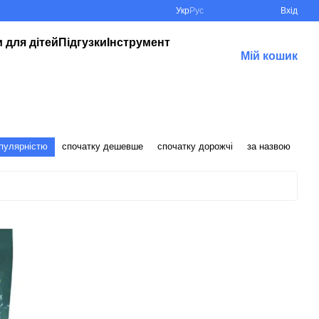
Укр
Рус
Вхід
 для дітей
Підгузки
Інструмент
Мій кошик
опулярністю
спочатку дешевше
спочатку дорожчі
за назвою