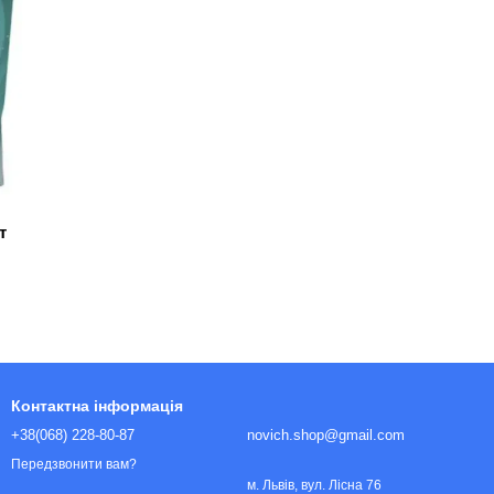
т
Контактна інформація
+38(068) 228-80-87
novich.shop@gmail.com
Передзвонити вам?
м. Львів, вул. Лісна 76