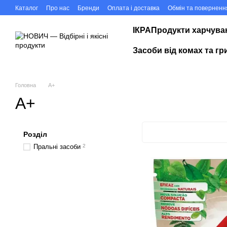
Перейти до основного контенту
Каталог
Про нас
Бренди
Оплата і доставка
Обмін та поверненн
ІКРА
Продукти харчува
Засоби від комах та гр
Головна
А+
А+
Розділ
Пральні засоби
2