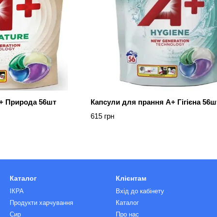
+ Природа 56шт
Капсули для прання А+ Гігієна 56ш
615 грн
Каталог
Клієнтам
ІКРА
Вхід до кабінету
Продукти харчування
Каталог
Сир
Про нас