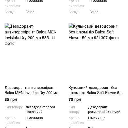
Країна
Німеччина
Країна
Німеччина
виробник
виробник
Бренд
Forea
Бренд
Balea
Дезодорант-антиперспірант
Кульковий дезодорант без
Balea MEN Invisible Dry 200 мл
алюмінію Balea Soft Flower 50
мл
85 грн
70 грн
Тип товару
Дезодорант спрей
Тип
Дезодорант
Чоловічий
товару
роликовий Жіночий
Країна
Німеччина
Країна
Німеччина
виробник
виробник