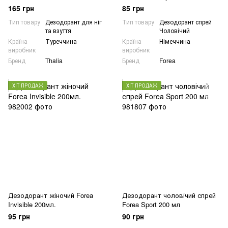
165 грн
85 грн
Тип товару
Дезодорант для ніг
Тип товару
Дезодорант спрей
та взуття
Чоловічий
Країна
Туреччина
Країна
Німеччина
виробник
виробник
Бренд
Thalia
Бренд
Forea
ХІТ ПРОДАЖ
ХІТ ПРОДАЖ
Дезодорант жіночий Forea
Дезодорант чоловічий спрей
Invisible 200мл.
Forea Sport 200 мл
95 грн
90 грн