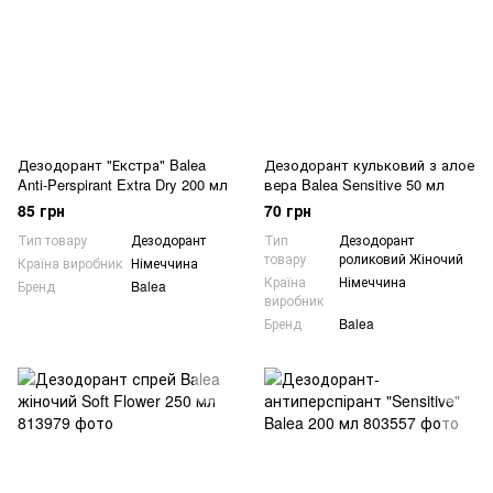
Дезодорант "Екстра" Balea
Дезодорант кульковий з алое
Anti-Perspirant Extra Dry 200 мл
вера Balea Sensitive 50 мл
85 грн
70 грн
Тип товару
Дезодорант
Тип
Дезодорант
товару
роликовий Жіночий
Країна виробник
Німеччина
Країна
Німеччина
Бренд
Balea
виробник
Бренд
Balea