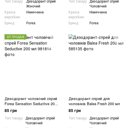
Тип товару
Дезодорант спрей
Тип товару
Дезодорант спрей
Жіночий
Чоловічий
Країна
Німеччина
Країна
Німеччина
виробник
виробник
Бренд
Forea
Бренд
Forea
ХІТ ПРОДАЖ
Дезодорант чоловічий спрей
Дезодорант-спрей для
Forea Sensation Seductive 200
чоловіків Balea Fresh 200 мл
мл
85 грн
85 грн
Тип товару
Дезодорант спрей
Тип товару
Дезодорант спрей
Чоловічий
Чоловічий