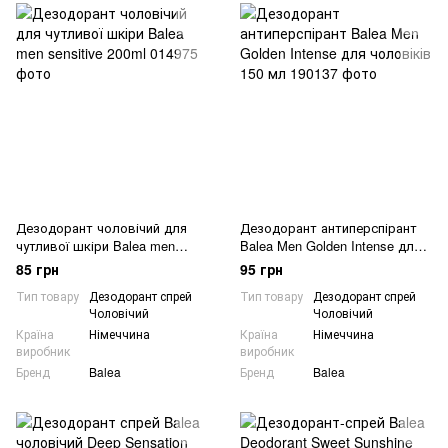
Дезодорант чоловічий для
Дезодорант антиперспірант
чутливої шкіри Balea men
Balea Men Golden Intense для
sensitive 200ml
чоловіків 150 мл
85 грн
95 грн
Тип товару
Дезодорант спрей
Тип товару
Дезодорант спрей
Чоловічий
Чоловічий
Країна
Німеччина
Країна
Німеччина
виробник
виробник
Бренд
Balea
Бренд
Balea