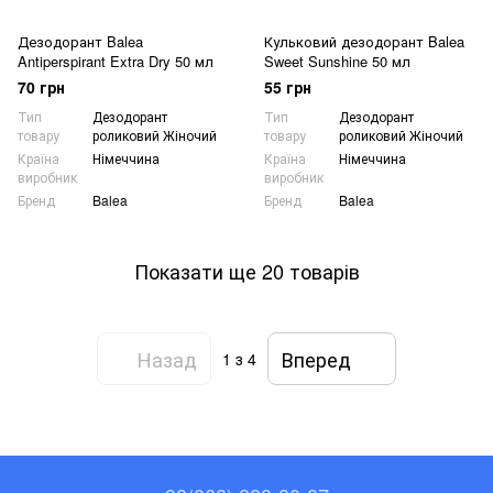
Дезодорант Balea
Кульковий дезодорант Balea
Antiperspirant Extra Dry 50 мл
Sweet Sunshine 50 мл
70 грн
55 грн
Тип
Дезодорант
Тип
Дезодорант
товару
роликовий Жіночий
товару
роликовий Жіночий
Країна
Німеччина
Країна
Німеччина
виробник
виробник
Бренд
Balea
Бренд
Balea
Показати ще 20 товарів
Назад
Вперед
1
з 4