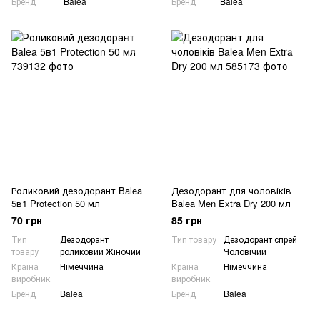
Бренд
Balea
Бренд
Balea
Роликовий дезодорант Balea
Дезодорант для чоловіків
5в1 Protection 50 мл
Balea Men Extra Dry 200 мл
70 грн
85 грн
Тип
Дезодорант
Тип товару
Дезодорант спрей
товару
роликовий Жіночий
Чоловічий
Країна
Німеччина
Країна
Німеччина
виробник
виробник
Бренд
Balea
Бренд
Balea