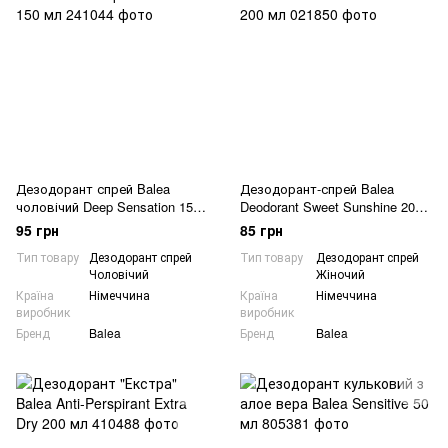
Дезодорант спрей Balea
Дезодорант-спрей Balea
чоловічий Deep Sensation 150
Deodorant Sweet Sunshine 200
мл
мл
95 грн
85 грн
Тип товару
Дезодорант спрей
Тип товару
Дезодорант спрей
Чоловічий
Жіночий
Країна
Німеччина
Країна
Німеччина
виробник
виробник
Бренд
Balea
Бренд
Balea