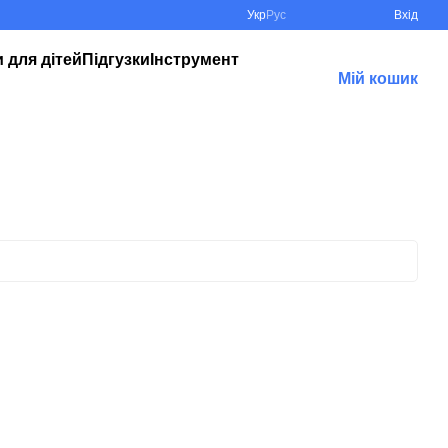
Укр
Рус
Вхід
 для дітей
Підгузки
Інструмент
Мій кошик