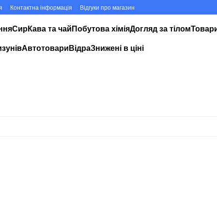
я
Контактна інформація
Відгуки про магазин
ння
Сир
Кава та чай
Побутова хімія
Догляд за тілом
Товари
изунів
Автотовари
Відра
Знижені в ціні