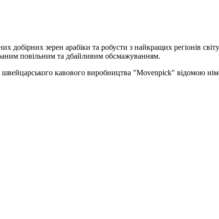
них добірних зерен арабіки та робусти з найкращих регіонів світ
ібраним повільним та дбайливим обсмажуванням.
ля швейцарського кавового виробництва "Movenpick" відомою німе