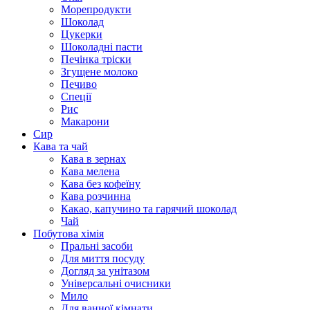
Морепродукти
Шоколад
Цукерки
Шоколадні пасти
Печінка тріски
Згущене молоко
Печиво
Спеції
Рис
Макарони
Сир
Кава та чай
Кава в зернах
Кава мелена
Кава без кофеїну
Кава розчинна
Какао, капучино та гарячий шоколад
Чай
Побутова хімія
Пральні засоби
Для миття посуду
Догляд за унітазом
Універсальні очисники
Мило
Для ванної кімнати