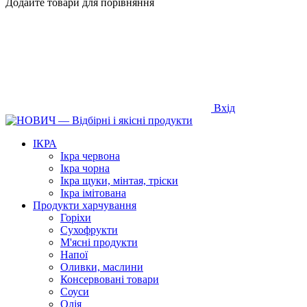
Додайте товари для порівняння
Вхід
ІКРА
Ікра червона
Ікра чорна
Ікра щуки, мінтая, тріски
Ікра імітована
Продукти харчування
Горіхи
Сухофрукти
М'ясні продукти
Напої
Оливки, маслини
Консервовані товари
Соуси
Олія