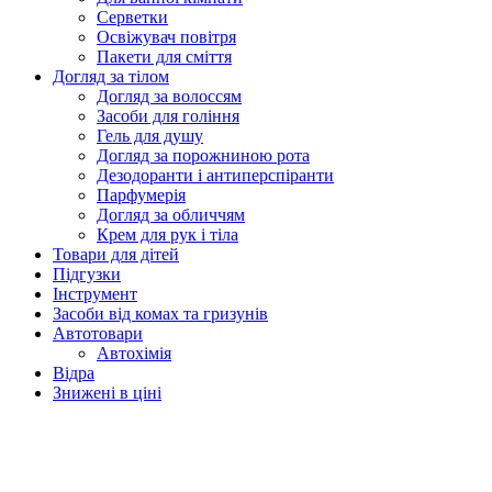
Серветки
Освіжувач повітря
Пакети для сміття
Догляд за тілом
Догляд за волоссям
Засоби для гоління
Гель для душу
Догляд за порожниною рота
Дезодоранти і антиперспіранти
Парфумерія
Догляд за обличчям
Крем для рук і тіла
Товари для дітей
Підгузки
Інструмент
Засоби від комах та гризунів
Автотовари
Автохімія
Відра
Знижені в ціні