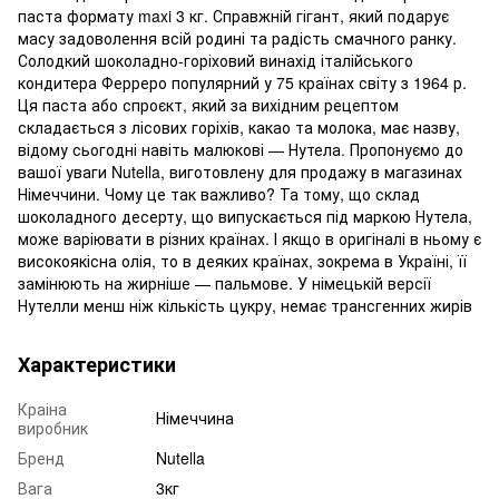
паста формату maxi 3 кг. Справжній гігант, який подарує
масу задоволення всій родині та радість смачного ранку.
Солодкий шоколадно-горіховий винахід італійського
кондитера Ферреро популярний у 75 країнах світу з 1964 р.
Ця паста або спроєкт, який за вихідним рецептом
складається з лісових горіхів, какао та молока, має назву,
відому сьогодні навіть малюкові — Нутела. Пропонуємо до
вашої уваги Nutella, виготовлену для продажу в магазинах
Німеччини. Чому це так важливо? Та тому, що склад
шоколадного десерту, що випускається під маркою Нутела,
може варіювати в різних країнах. І якщо в оригіналі в ньому є
високоякісна олія, то в деяких країнах, зокрема в Україні, її
замінюють на жирніше — пальмове. У німецькій версії
Нутелли менш ніж кількість цукру, немає трансгенних жирів
Характеристики
Краіна
Німеччина
виробник
Бренд
Nutella
Вага
3кг