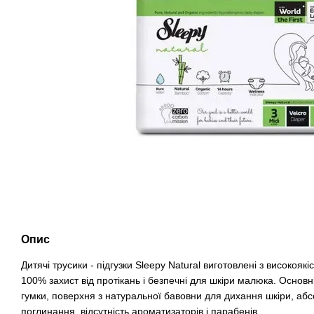
Опис
Дитячі трусики - підгузки Sleepy Natural виготовлені з високояк
100% захист від протікань і безпечні для шкіри малюка. Основн
гумки, поверхня з натуральної бавовни для дихання шкіри, абс
поглинання, відсутність ароматизаторів і парабенів.