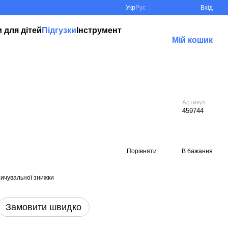
Укр
Рус
Вхід
 для дітей
Підгузки
Інструмент
Мій кошик
Артикул
459744
Порівняти
В бажання
ичувальної знижки
Замовити швидко