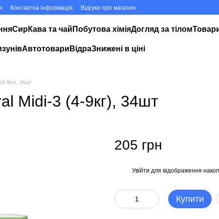
я
Контактна інформація
Відгуки про магазин
ння
Сир
Кава та чай
Побутова хімія
Догляд за тілом
Товари
изунів
Автотовари
Відра
Знижені в ціні
 (4-9кг), 34шт
al Midi-3 (4-9кг), 34шт
205 грн
Увійти
для відображення накоп
%
Купити