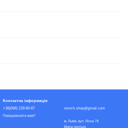
Контактна інформація
+38(068) 228-80-87
novich.shop@gmail.com
Передзвонити вам?
м. Львів, вул. Лісна 76
Мапа проїзду