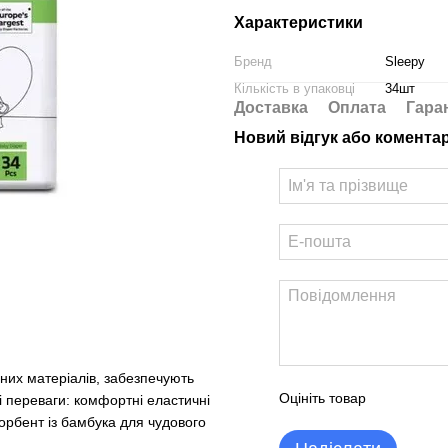
Характеристики
Бренд
Sleepy
Кількість в упаковці
34шт
Доставка
Оплата
Гара
Новий відгук або комента
існих матеріалів, забезпечують
Оцініть товар
і переваги: комфортні еластичні
орбент із бамбука для чудового