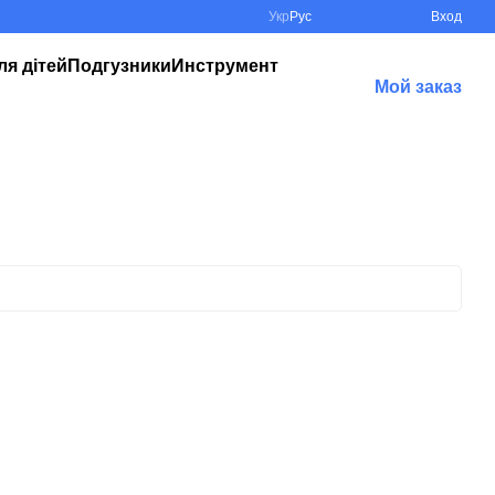
Укр
Рус
Вход
ля дітей
Подгузники
Инструмент
Мой заказ