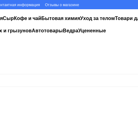
онтактная информация
Отзывы о магазине
я
Сыр
Кофе и чай
Бытовая химия
Уход за телом
Товари д
х и грызунов
Автотовары
Ведра
Уцененные