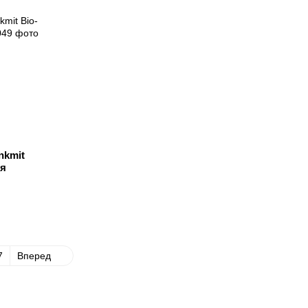
nkmit
ия
7
Вперед