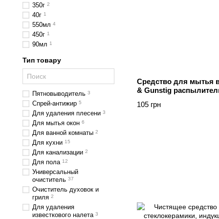
350г
2
40г
1
550мл
4
450г
1
90мл
1
Тип товару
Средство для мытья 
& Gunstig распылител
Пятновыводитель
3
Спрей-антижир
5
105 грн
Для удаления плесени
3
Для мытья окон
6
Для ванной комнаты
2
Для кухни
15
Для канализации
2
Для пола
12
Универсальный
очиститель
37
Очиститель духовок и
гриля
2
Для удаления
известкового налета
3