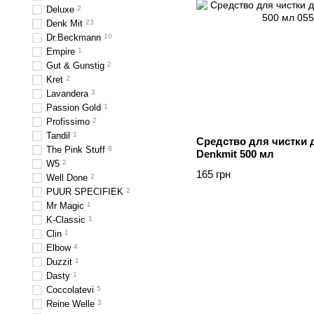
Deluxe
2
Denk Mit
23
Dr.Beckmann
10
Empire
1
Gut & Gunstig
2
Kret
2
Lavandera
3
Passion Gold
1
Profissimo
2
Tandil
1
Средство для чистки 
The Pink Stuff
8
Denkmit 500 мл
W5
2
165 грн
Well Done
2
PUUR SPECIFIEK
2
Mr Magic
1
K-Classic
1
Clin
1
Elbow
4
Duzzit
1
Dasty
1
Coccolatevi
5
Reine Welle
3