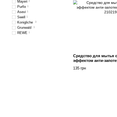
Mayeri
2
Purfix
1
Asevi
1
Swell
1
Konigliche
3
Grunwald
1
REWE
1
Средство для мытья о
эффектом анти-запоте
мл
135 грн