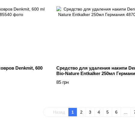
овров Denkmit, 600
Средство для удаления накипи De
Bio-Nature Entkalker 250мл Герман
85 грн
Назад
1
2
3
4
5
6
...