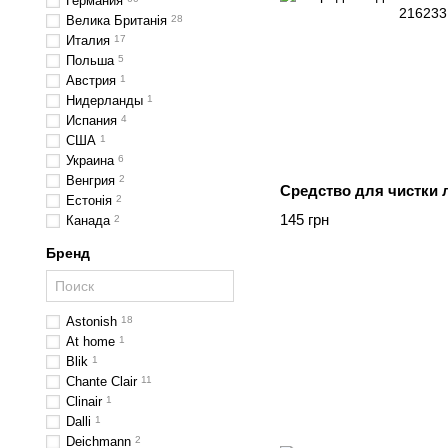
Германия
Велика Британія
28
Италия
17
Польша
5
Австрия
1
Нидерланды
1
Испания
4
США
1
Украина
6
Венгрия
2
Средство для чистки 
Естонія
2
145 грн
Канада
2
Бренд
Astonish
18
At home
1
Blik
1
Chante Clair
11
Clinair
1
Dalli
1
Deichmann
2