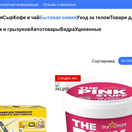
онтактная информация
Отзывы о магазине
я
Сыр
Кофе и чай
Бытовая химия
Уход за телом
Товари д
х и грызунов
Автотовары
Ведра
Уцененные
по по
Сортировка:
СКИДКА−8%