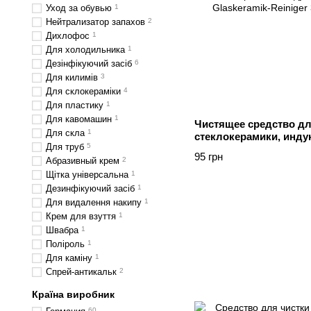
Уход за обувью
1
Нейтрализатор запахов
2
Дихлофос
1
Для холодильника
1
Дезінфікуючий засіб
6
Для килимів
3
Для склокераміки
4
Для пластику
1
Для кавомашин
1
Чистящее средство дл
Для скла
1
стеклокерамики, инду
Для труб
5
Denkmit Glaskeramik-R
95 грн
Абразивный крем
2
Щітка універсальна
1
Дезинфікуючий засіб
1
Для видалення накипу
1
Крем для взуття
1
Швабра
1
Поліроль
1
Для каміну
1
Спрей-антикальк
2
Країна виробник
60