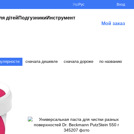
Укр
Рус
Вход
ля дітей
Подгузники
Инструмент
Мой заказ
пулярности
сначала дешевле
сначала дороже
по названию