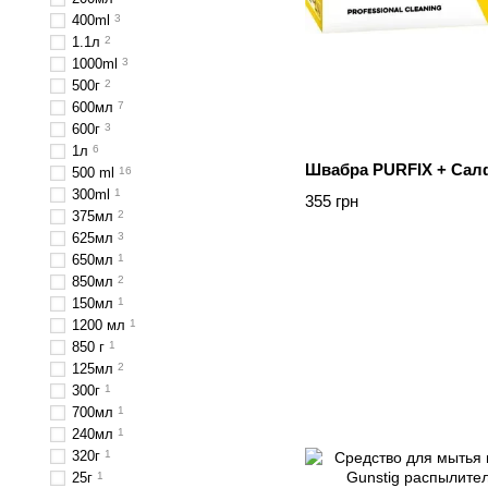
400ml
3
1.1л
2
1000ml
3
500г
2
600мл
7
600г
3
1л
6
Швабра PURFIX + Сал
500 ml
16
300ml
1
355 грн
375мл
2
625мл
3
650мл
1
850мл
2
150мл
1
1200 мл
1
850 г
1
125мл
2
300г
1
700мл
1
240мл
1
320г
1
25г
1