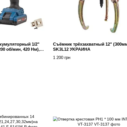
кумуляторный 1/2"
Cъёмник тpёxзaxвaтный 12" (З00мм
200 об/мин, 420 Нм), в
SKЗL12 УKPAИHA
1 200 грн