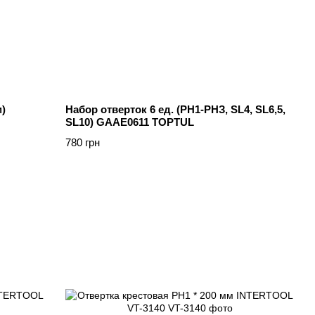
)
Haбop oтвepтoк 6 eд. (PH1-PHЗ, SL4, SL6,5,
SL10) GAAE0611 TOPTUL
780 грн