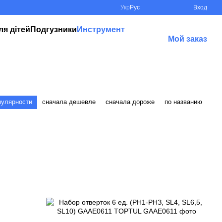
Укр
Рус
Вход
ля дітей
Подгузники
Инструмент
Мой заказ
пулярности
сначала дешевле
сначала дороже
по названию