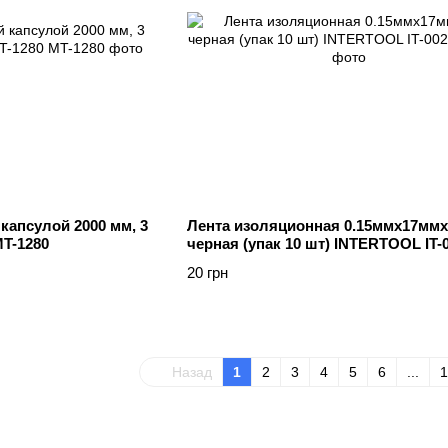
капсулой 2000 мм, 3
Лента изоляционная 0.15ммx17мм
T-1280
черная (упак 10 шт) INTERTOOL IT-
20 грн
Назад
1
2
3
4
5
6
...
1