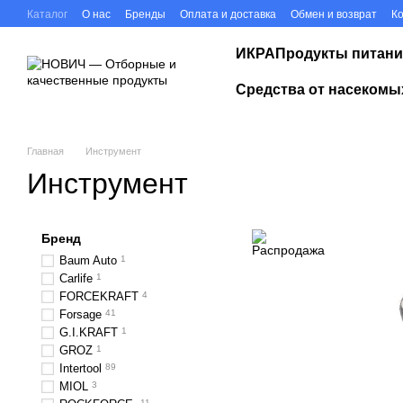
Перейти к основному контенту
Каталог
О нас
Бренды
Оплата и доставка
Обмен и возврат
К
ИКРА
Продукты питани
Средства от насекомы
Главная
Инструмент
Инструмент
Бренд
Baum Auto
1
Carlife
1
FORCEKRAFT
4
Forsage
41
G.I.KRAFT
1
GROZ
1
Intertool
89
MIOL
3
11