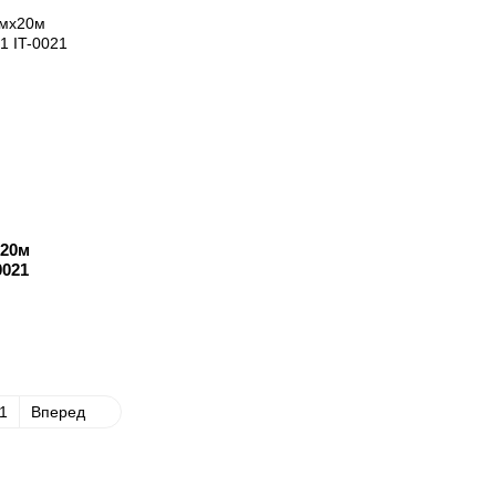
x20м
0021
1
Вперед