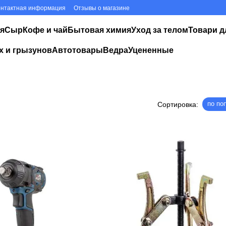
онтактная информация
Отзывы о магазине
я
Сыр
Кофе и чай
Бытовая химия
Уход за телом
Товари д
х и грызунов
Автотовары
Ведра
Уцененные
по по
Сортировка: