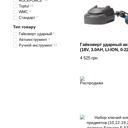
ROCKFORCE
Toptul
13
WMC
4
Стандарт
7
Тип товару
Гайковерт ударный
1
Автоинструмент
3
Гайковерт ударный ак
Ручной инструмент
12
(18V, 3.0AH, LI-ION, 0-2
кейсе Forsage F-02169
4 525 грн