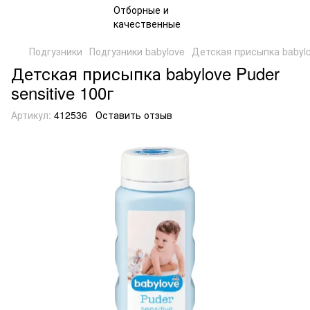
Подгузники
Подгузники babylove
Детская присыпка babylov
Детская присыпка babylove Puder
sensitive 100г
Артикул:
412536
Оставить отзыв