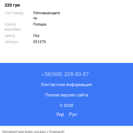
220 грн
Тип товару
Пятновыводите
ль
Країна
Польша
виробник
Бренд
Oxy
Артикул
251279
+38(068) 228-80-87
Контактная информация
Полная версия сайта
© 2026
Укр
Рус
Интернет-магазин создан с Хорошоп