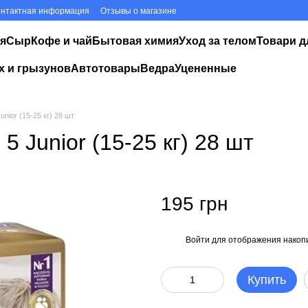
онтактная информация
Отзывы о магазине
я
Сыр
Кофе и чай
Бытовая химия
Уход за телом
Товари д
х и грызунов
Автотовары
Ведра
Уцененные
nior (15-25 кг) 28 шт
5 Junior (15-25 кг) 28 шт
195 грн
Войти
для отображения накопи
%
Купить