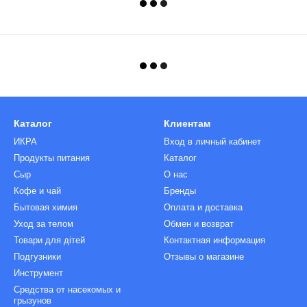
Каталог
Клиентам
ИКРА
Вход в личный кабинет
Продукты питания
Каталог
Сыр
О нас
Кофе и чай
Бренды
Бытовая химия
Оплата и доставка
Уход за телом
Обмен и возврат
Товари для дітей
Контактная информация
Подгузники
Отзывы о магазине
Инструмент
Средства от насекомых и
грызунов