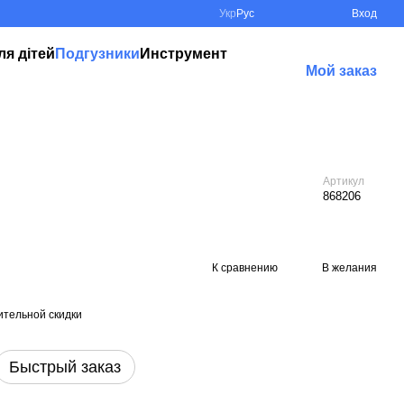
Укр
Рус
Вход
ля дітей
Подгузники
Инструмент
Мой заказ
Артикул
868206
К сравнению
В желания
тельной скидки
Быстрый заказ