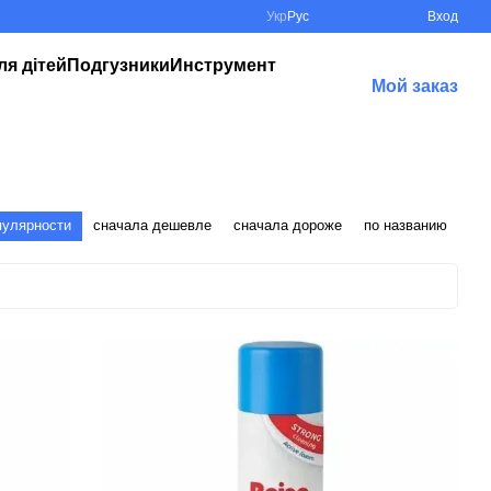
Укр
Рус
Вход
ля дітей
Подгузники
Инструмент
Мой заказ
пулярности
сначала дешевле
сначала дороже
по названию