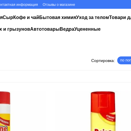
онтактная информация
Отзывы о магазине
я
Сыр
Кофе и чай
Бытовая химия
Уход за телом
Товари д
х и грызунов
Автотовары
Ведра
Уцененные
по по
Сортировка: