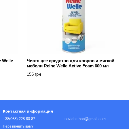
 Welle
Чистящее средство для ковров и мягкой
мебели Reine Welle Active Foam 600 мл
155 грн
Контактная информация
+38(068) 228-80-87
novich.shop@gmail.com
Перезвонить вам?