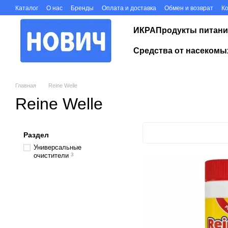
Перейти к основному контенту
Каталог
О нас
Бренды
Оплата и доставка
Обмен и возврат
К
ИКРА
Продукты питани
Средства от насекомы
Главная
Reine Welle
Reine Welle
Раздел
Универсальные
очистители
3