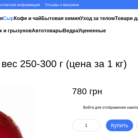
онтактная информация
Отзывы о магазине
я
Сыр
Кофе и чай
Бытовая химия
Уход за телом
Товари д
х и грызунов
Автотовары
Ведра
Уцененные
ес 250-300 г (цена за 1 кг)
780 грн
Войти
для отображения накопи
%
Купить