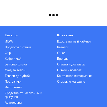
Каталог
Клиентам
ИКРА
Вход в личный кабинет
Продукты питания
Каталог
Сыр
О нас
Кофе и чай
Бренды
Бытовая химия
Оплата и доставка
Уход за телом
Обмен и возврат
Товари для дітей
Контактная информация
Подгузники
Отзывы о магазине
Инструмент
Средства от насекомых и
грызунов
Автотовары