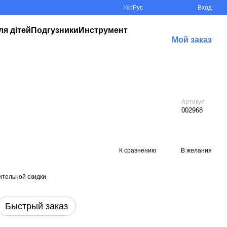
Укр
Рус
Вход
ля дітей
Подгузники
Инструмент
Мой заказ
Артикул
002968
К сравнению
В желания
тельной скидки
Быстрый заказ