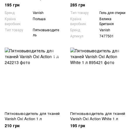
1 кг
Action White 2000 мл
195 грн
285 грн
Бренд
Vanish
Тип товару
Гель для стирки
Країна
Польша
Країна
Велика
виробник
виробник
Британія
Тип товару
Пятновыводите
Бренд
Vanish
ль
Артикул
7477501
Пятновыводитель для тканей
Пятновыводитель для тканей
Vanish Oxi Action 1 л
Vanish Oxi Action White 1 л
210 грн
195 грн